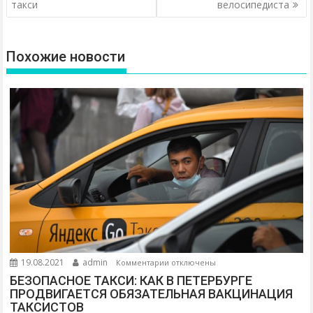
такси
велосипедиста
в
и
г
Похожие новости
а
ц
и
я
п
о
з
а
п
и
с
я
к
19.08.2021
admin
Комментарии
отключены
з
м
БЕЗОПАСНОЕ ТАКСИ: КАК В ПЕТЕРБУРГЕ
а
ПРОДВИГАЕТСЯ ОБЯЗАТЕЛЬНАЯ ВАКЦИНАЦИЯ
ТАКСИСТОВ
п