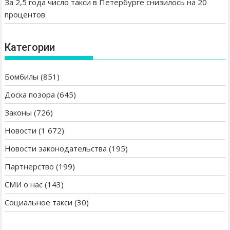
За 2,5 года число такси в Петербурге снизилось на 20
И
в
ш
процентов
Н
я
а
А
з
н
Ц
а
с
Категории
И
л
с
Я
и
п
Т
н
Бомбилы
(851)
а
А
о
с
Доска позора
(645)
К
в
т
С
ы
Законы
(726)
и
И
е
с
Новости
(1 672)
С
т
ь
Т
р
:
Новости законодательства
(195)
О
е
П
В
б
Партнерство
(199)
е
о
т
СМИ о нас
(143)
в
е
а
Социальное такси
(30)
р
н
б
и
у