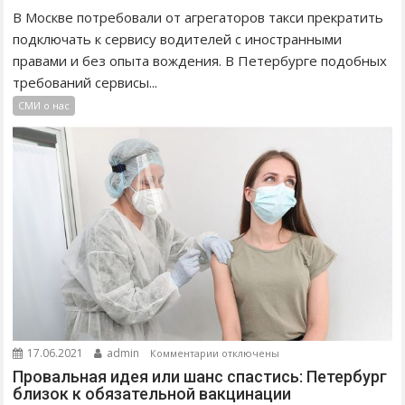
А
п
В Москве потребовали от агрегаторов такси прекратить
К
и
подключать к сервису водителей с иностранными
В
с
правами и без опыта вождения. В Петербурге подобных
П
и
требований сервисы...
Е
В
Т
СМИ о нас
о
Е
д
Р
и
Б
т
У
е
Р
л
Г
ь
Е
б
П
е
Р
з
О
а
Д
к
В
ц
к
17.06.2021
admin
Комментарии
отключены
И
е
з
Провальная идея или шанс спастись: Петербург
Г
н
а
близок к обязательной вакцинации
А
т