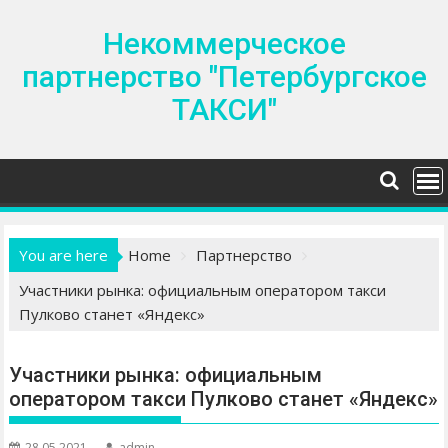
S
k
Некоммерческое
i
партнерство "Петербургское
p
ТАКСИ"
t
o
c
o
n
t
e
You are here
Home
Партнерство
n
Участники рынка: официальным оператором такси
t
Пулково станет «Яндекс»
Участники рынка: официальным
оператором такси Пулково станет «Яндекс»
28.05.2021
admin