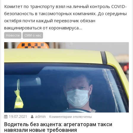
и
Комитет по транспорту взял на личный контроль COVID-
с
безопасность в таксомоторных компаниях. До середины
и
октября почти каждый перевозчик обязан
Б
вакцинироваться от коронавируса....
Е
Новости
СМИ о нас
З
О
П
А
С
Н
О
Е
Т
А
К
С
И
к
19.07.2021
admin
Комментарии
отключены
:
з
Водитель без акцента: агрегаторам такси
К
а
навязали новые требования