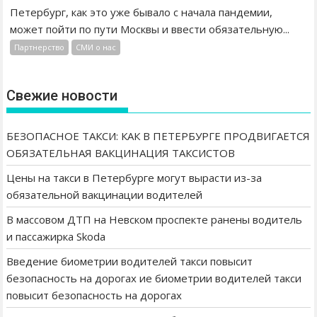
п
Петербург, как это уже бывало с начала пандемии,
Е
а
и
может пойти по пути Москвы и ввести обязательную...
Т
:
с
С
а
Партнерство
СМИ о нас
и
Я
г
П
О
р
р
Б
Свежие новости
е
о
Я
г
в
З
а
а
БЕЗОПАСНОЕ ТАКСИ: КАК В ПЕТЕРБУРГЕ ПРОДВИГАЕТСЯ
А
т
л
ОБЯЗАТЕЛЬНАЯ ВАКЦИНАЦИЯ ТАКСИСТОВ
Т
о
ь
Е
р
н
Цены на такси в Петербурге могут вырасти из-за
Л
а
а
обязательной вакцинации водителей
Ь
м
я
Н
В массовом ДТП на Невском проспекте ранены водитель
т
и
А
а
и пассажирка Skoda
д
Я
к
е
Введение биометрии водителей такси повысит
В
с
я
безопасность на дорогах ие биометрии водителей такси
А
и
и
повысит безопасность на дорогах
К
н
л
Ц
а
и