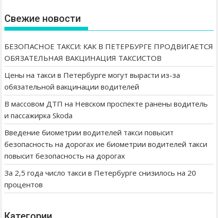
в
и
Свежие новости
г
а
БЕЗОПАСНОЕ ТАКСИ: КАК В ПЕТЕРБУРГЕ ПРОДВИГАЕТСЯ
ц
ОБЯЗАТЕЛЬНАЯ ВАКЦИНАЦИЯ ТАКСИСТОВ
и
Цены на такси в Петербурге могут вырасти из-за
я
обязательной вакцинации водителей
п
В массовом ДТП на Невском проспекте ранены водитель
о
и пассажирка Skoda
з
а
Введение биометрии водителей такси повысит
п
безопасность на дорогах ие биометрии водителей такси
и
повысит безопасность на дорогах
с
За 2,5 года число такси в Петербурге снизилось на 20
я
процентов
м
Категории