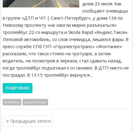
днем 23 июля. Как
сообщают очевидцы
в группе «ДТП и ЧП | Санкт-Петербург», у дома 136 по
Невскому проспекту «не смогли мирно разъехаться»
троллейбус 22-го маршрута и Skoda Rapid «Яндекс.Такси».
Легковой автомобиль, со слов очевидца, лишился фары. В
пресс-службе СПб ГУП «Горэлектротранс» «Фонтанке»
рассказали, что такси стояло на тротуаре, а затем
водитель, не посмотрев в зеркала, стал сдавать назад,
когда троллейбус подъезжал к остановке. В ДТП никто не
пострадал. В 13:15 троллейбус вернулся…
ПОДРОБНЕЕ
Бомбилы
Доска позора
Н
Предыдущие записи
а