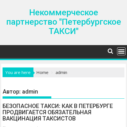
S
k
Некоммерческое
i
партнерство "Петербургское
p
ТАКСИ"
t
o
c
o
n
t
e
You are here
Home
admin
n
t
Автор:
admin
БЕЗОПАСНОЕ ТАКСИ: КАК В ПЕТЕРБУРГЕ
ПРОДВИГАЕТСЯ ОБЯЗАТЕЛЬНАЯ
ВАКЦИНАЦИЯ ТАКСИСТОВ