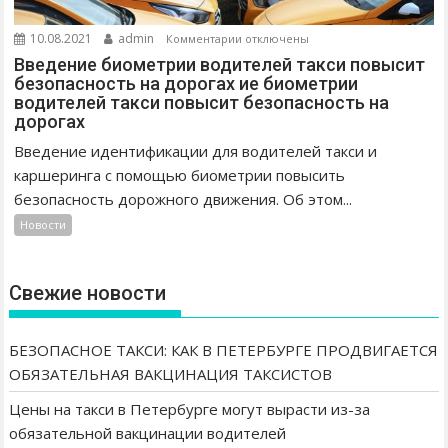
В
е
И
т
к
10.08.2021
admin
Комментарии
отключены
Г
е
з
Введение биометрии водителей такси повысит
А
р
а
безопасность на дорогах ие биометрии
Е
б
водителей такси повысит безопасность на
п
дорогах
Т
у
и
С
р
с
Введение идентификации для водителей такси и
Я
г
и
каршеринга с помощью биометрии повысить
О
е
В
безопасность дорожного движения. Об этом...
Б
м
в
Новости
Я
о
е
З
г
д
А
у
е
Свежие новости
Т
т
н
Е
в
и
Л
ы
е
БЕЗОПАСНОЕ ТАКСИ: КАК В ПЕТЕРБУРГЕ ПРОДВИГАЕТСЯ
Ь
р
б
ОБЯЗАТЕЛЬНАЯ ВАКЦИНАЦИЯ ТАКСИСТОВ
Н
а
и
А
Цены на такси в Петербурге могут вырасти из-за
с
о
Я
т
обязательной вакцинации водителей
м