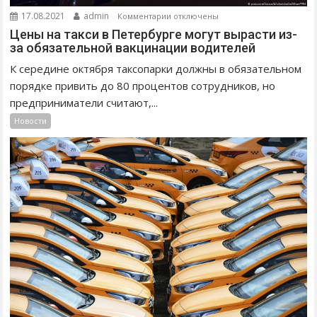
И
к
17.08.2021
admin
Комментарии
отключены
:
з
Цены на такси в Петербурге могут вырасти из-
К
а
за обязательной вакцинации водителей
А
п
К середине октября таксопарки должны в обязательном
К
и
порядке привить до 80 процентов сотрудников, но
В
с
предприниматели считают,...
П
и
Новости
Е
Ц
Т
е
Е
н
Р
ы
Б
н
У
а
Р
т
Г
а
Е
к
П
с
Р
и
О
в
Д
П