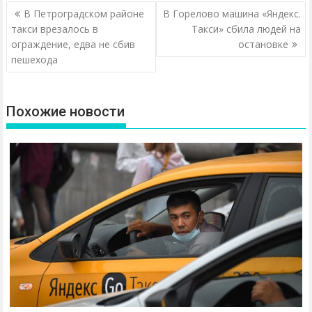
Н
В Петроградском районе
В Горелово машина «Яндекс.
а
такси врезалось в
Такси» сбила людей на
ограждение, едва не сбив
остановке
в
пешехода
и
г
а
Похожие новости
ц
и
я
п
о
з
а
п
и
с
я