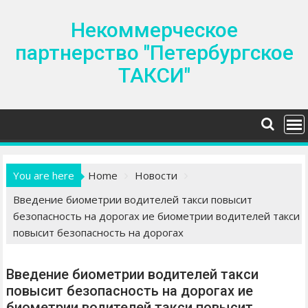
S
k
Некоммерческое
i
партнерство "Петербургское
p
ТАКСИ"
t
o
c
o
n
t
e
You are here
Home
Новости
n
Введение биометрии водителей такси повысит
t
безопасность на дорогах ие биометрии водителей такси
повысит безопасность на дорогах
Введение биометрии водителей такси
повысит безопасность на дорогах ие
биометрии водителей такси повысит