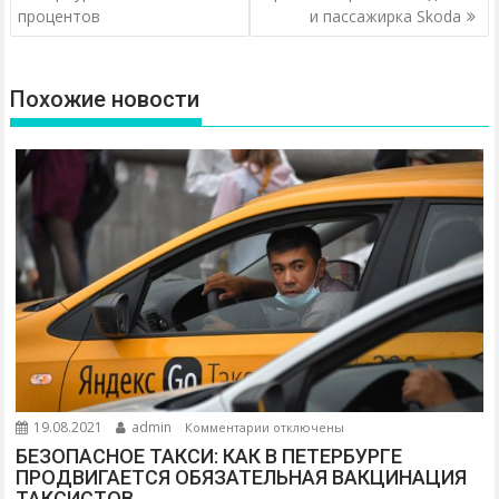
процентов
и пассажирка Skoda
в
и
г
Похожие новости
а
ц
и
я
п
о
з
а
п
и
с
я
к
19.08.2021
admin
Комментарии
отключены
з
м
БЕЗОПАСНОЕ ТАКСИ: КАК В ПЕТЕРБУРГЕ
а
ПРОДВИГАЕТСЯ ОБЯЗАТЕЛЬНАЯ ВАКЦИНАЦИЯ
ТАКСИСТОВ
п