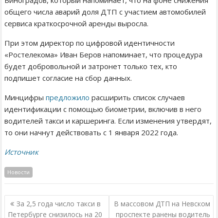
Виноградов, который напоминает, что на фоне снижения
общего числа аварий доля ДТП с участием автомобилей
сервиса краткосрочной аренды выросла.
При этом директор по цифровой идентичности
«Ростелекома» Иван Беров напоминает, что процедура
будет добровольной и затронет только тех, кто
подпишет согласие на сбор данных.
Минцифры
предложило
расширить список случаев
идентификации с помощью биометрии, включив в него
водителей такси и каршеринга. Если изменения утвердят,
то они начнут действовать с 1 января 2022 года.
Источник
Новости
Н
За 2,5 года число такси в
В массовом ДТП на Невском
а
Петербурге снизилось на 20
проспекте ранены водитель