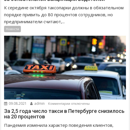
А
п
К середине октября таксопарки должны в обязательном
К
и
порядке привить до 80 процентов сотрудников, но
В
с
предприниматели считают,...
П
и
Новости
Е
Ц
Т
е
Е
н
Р
ы
Б
н
У
а
Р
т
Г
а
Е
к
П
с
Р
и
О
в
к
09.08.2021
admin
Комментарии
отключены
Д
П
з
За 2,5 года число такси в Петербурге снизилось
В
е
а
на 20 процентов
И
т
п
Пандемия изменила характер поведения клиентов,
Г
е
и