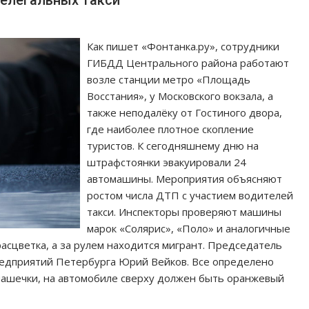
Как пишет «Фонтанка.ру», сотрудники
ГИБДД Центрального района работают
возле станции метро «Площадь
Восстания», у Московского вокзала, а
также неподалёку от Гостиного двора,
где наиболее плотное скопление
туристов. К сегодняшнему дню на
штрафстоянки эвакуировали 24
автомашины. Мероприятия объясняют
ростом числа ДТП с участием водителей
такси. Инспекторы проверяют машины
марок «Солярис», «Поло» и аналогичные
расцветка, а за рулем находится мигрант. Председатель
редприятий Петербурга Юрий Вейков. Все определено
шашечки, на автомобиле сверху должен быть оранжевый