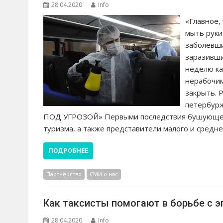
28.04.2020
Info
«Главное,
мыть руки
заболевши
заразивши
неделю ка
нерабочим
закрыть. 
петербур
ПОД УГРОЗОЙ» Первыми последствия бушующей 
туризма, а также представители малого и средн
ПОДРОБНЕЕ
Партнерство
СМИ о нас
Как таксисты помогают в борьбе с 
28.04.2020
Info