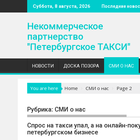
S
Суббота, 8 августа, 2026
Последние новос
k
i
Некоммерческое
p
t
партнерство
o
"Петербургское ТАКСИ"
c
o
n
НОВОСТИ
ДОСКА ПОЗОРА
СМИ О НАС
t
e
n
You are here
Home
СМИ о нас
Page 2
t
Рубрика:
СМИ о нас
Спрос на такси упал, а на онлайн-по
петербургском бизнесе